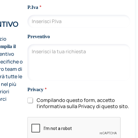
g
n
*
P.Iva
o
m
NTIVO
e
e
Preventivo
izio
mpila il
ventivo
pecifiche o
tro team di
rà tutte le
 nel più
*
Privacy
riori
rci
Compilando questo form, accetto
l'informativa sulla Privacy di questo sito.