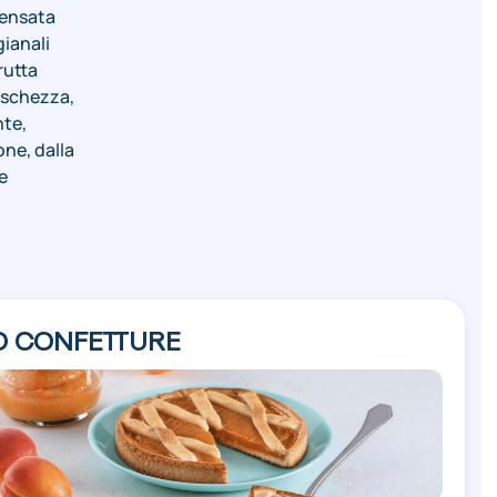
pensata
gianali
rutta
eschezza,
nte,
one, dalla
e
O CONFETTURE