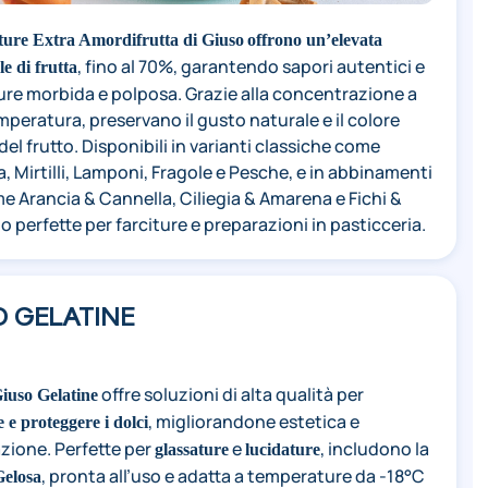
ture Extra Amordifrutta di Giuso
offrono un’elevata
, fino al 70%, garantendo sapori autentici e
e di frutta
ure morbida e polposa. Grazie alla concentrazione a
peratura, preservano il gusto naturale e il colore
 del frutto. Disponibili in varianti classiche come
, Mirtilli, Lamponi, Fragole e Pesche, e in abbinamenti
e Arancia & Cannella, Ciliegia & Amarena e Fichi &
o perfette per farciture e preparazioni in pasticceria.
O GELATINE
offre soluzioni di alta qualità per
iuso Gelatine
, migliorandone estetica e
e e proteggere i dolci
zione. Perfette per
e
, includono la
glassature
lucidature
, pronta all’uso e adatta a temperature da -18°C
Gelosa