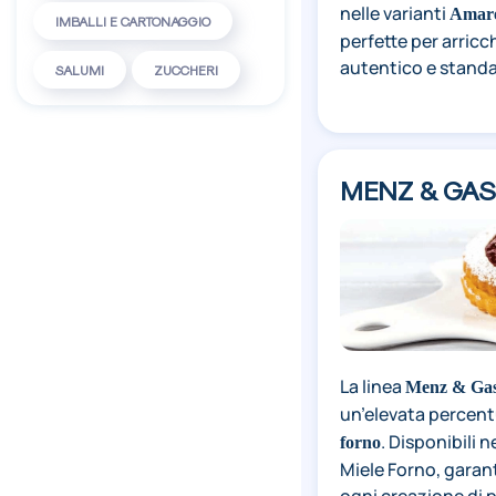
nelle varianti
Amar
IMBALLI E CARTONAGGIO
perfette per arric
autentico e standa
SALUMI
ZUCCHERI
MENZ & GA
La linea
Menz & Gas
un’elevata percentu
. Disponibili 
forno
Miele Forno, garan
ogni creazione di p