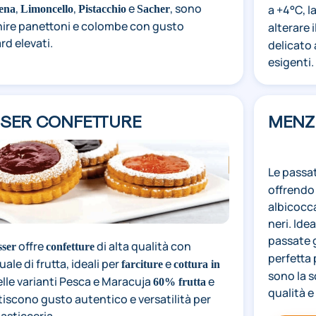
,
,
e
, sono
a +4°C, l
ena
Limoncello
Pistacchio
Sacher
chire panettoni e colombe con gusto
alterare 
rd elevati.
delicato 
esigenti.
SSER CONFETTURE
MENZ
Le passa
offrendo
albicocca
neri. Ide
passate 
offre
di alta qualità con
ser
confetture
perfetta
ale di frutta, ideali per
e
farciture
cottura in
sono la s
nelle varianti Pesca e Maracuja
e
60% frutta
qualità e 
tiscono gusto autentico e versatilità per
asticceria.