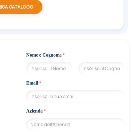
RICA CATALOGO
*
Nome e Cognome
Nome
Cognome
A
*
Email
z
i
e
n
d
*
Azienda
a
C
o