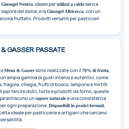
a
, ideale per
senza
Giusogel Neutra
utilizzi a caldo
il sapore del dolce, e la
, con un
Giusogel Albicocca
aroma fruttato. Prodotti versatili per pasticceri
 & GASSER PASSATE
te
sono realizzate con il
,
Menz & Gasser
70% di frutta
 un’ampia gamma di gusti intensi e autentici, come
, fragola, ciliegia, frutti di bosco, lampone e mirtilli
ali per farcire dolci, torte e prodotti da forno, queste
garantiscono un
e una consistenza
sapore naturale
 per ogni preparazione.
,
Disponibili in pratici formati
celta ideale per pasticcerie e artigiani che cercano
versatilità.