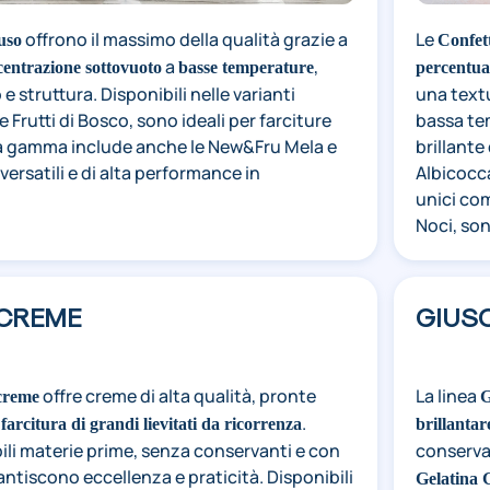
offrono il massimo della qualità grazie a
Le
uso
Confet
a
,
entrazione sottovuoto
basse temperature
percentual
 struttura. Disponibili nelle varianti
una text
e Frutti di Bosco, sono ideali per farciture
bassa tem
La gamma include anche le New&Fru Mela e
brillante
versatili e di alta performance in
Albicocca
unici com
Noci, son
ICREME
GIUS
offre creme di alta qualità, pronte
La linea
creme
G
a
.
farcitura di grandi lievitati da ricorrenza
brillantar
ili materie prime, senza conservanti e con
conserva
antiscono eccellenza e praticità. Disponibili
Gelatina 