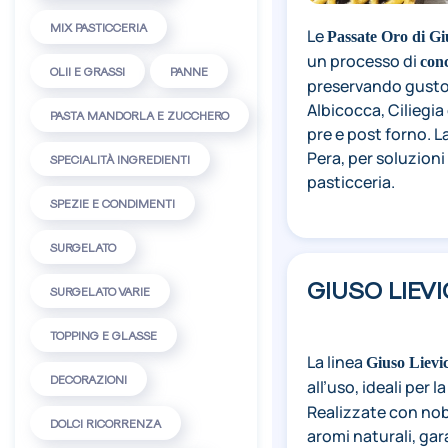
MIX PASTICCERIA
Le
Passate Oro di Gi
un processo di
conc
OLII E GRASSI
PANNE
preservando gusto e
Albicocca, Ciliegia 
PASTA MANDORLA E ZUCCHERO
pre e post forno. 
Pera, per soluzioni 
SPECIALITÀ INGREDIENTI
pasticceria.
SPEZIE E CONDIMENTI
SURGELATO
GIUSO LIEV
SURGELATO VARIE
TOPPING E GLASSE
La linea
Giuso Lievi
DECORAZIONI
all’uso, ideali per l
Realizzate con nob
DOLCI RICORRENZA
aromi naturali, gar