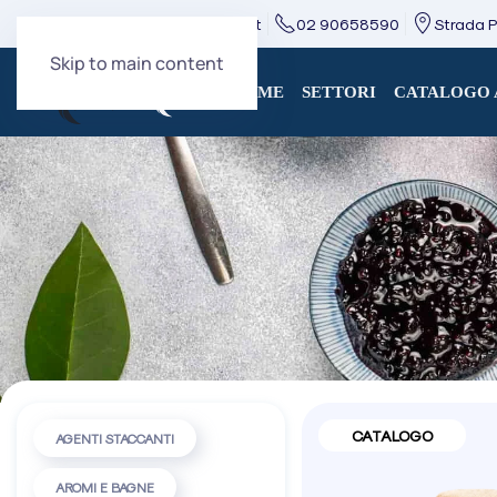
direzione@mcingredients.it
02 90658590
Strada Pr
Skip to main content
HOME
SETTORI
CATALOGO 
CATALOGO
AGENTI STACCANTI
AROMI E BAGNE