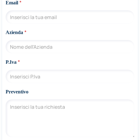
*
Email
*
*
Azienda
*
C
o
g
n
*
P.Iva
o
m
e
Preventivo