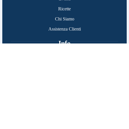
Ricette
Chi Siamo
Assistenza Clienti
Info
Privacy Policy
Cookie Policy
Spedizioni
Reso e Rimborsi
Termini e Condizioni
Metodi di Pagamento
Contatti