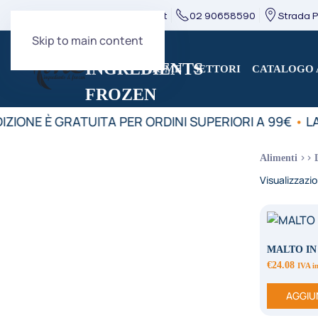
direzione@mcingredients.it
02 90658590
Strada Pr
Skip to main content
HOME
SETTORI
CATALOGO 
IZIONE È GRATUITA PER ORDINI SUPERIORI A 99€
•
LA
Alimenti
Visualizzazio
MALTO IN
€
24.08
IVA i
AGGIU