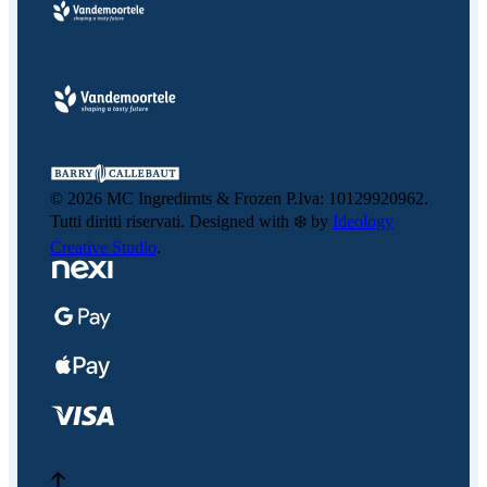
©
2026
MC Ingredirnts & Frozen P.Iva: 10129920962.
Tutti diritti riservati. Designed with ❄️ by
Ideology
Creative Studio
.