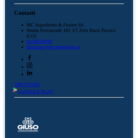
Contatti
MC Ingredients & Frozen Srl
Strada Provinciale 181 3/5 Zelo Buon Persico
(LO)
02 90658590
direzione@mcingredients.it
APP STORE
GOOGLE PLAY