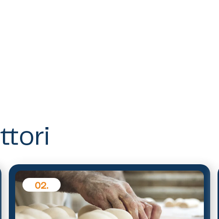
ttori
02.