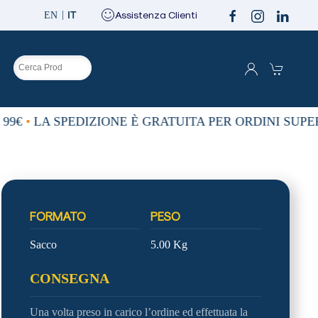
IT
Assistenza Clienti
EN
O
99€
•
LA SPEDIZIONE È GRATUITA PER ORDINI SUPERI
FORMATO
PESO
Sacco
5.00 Kg
CONSEGNA
Una volta preso in carico l’ordine ed effettuata la