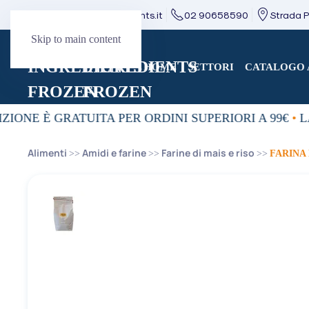
direzione@mcingredients.it
02 90658590
Strada Pr
Skip to main content
HOME
SETTORI
CATALOGO 
ZIONE È GRATUITA PER ORDINI SUPERIORI A 99€
•
LA
Alimenti
Amidi e farine
Farine di mais e riso
FARINA 