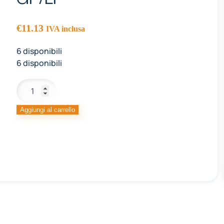
GF/LF
€
11.13
IVA inclusa
6 disponibili
6 disponibili
MIX
BREAD
AND
Aggiungi al carrello
PIZZA
GF/LF
quantità