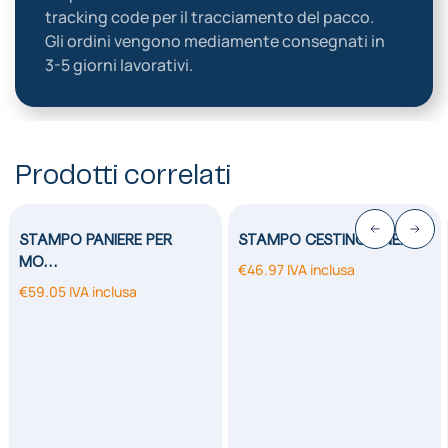
tracking code per il tracciamento del pacco.
Gli ordini vengono mediamente consegnati in
3-5 giorni lavorativi.
Prodotti correlati
STAMPO PANIERE PER
STAMPO CESTINO LINEA…
MO…
€
46.97
IVA inclusa
€
59.05
IVA inclusa