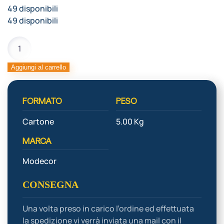
49 disponibili
49 disponibili
PASTA
ZUCCHERO
5kg
Aggiungi al carrello
POP
BIANCA
FORMATO
PESO
quantità
Cartone
5.00 Kg
MARCA
Modecor
CONSEGNA
Una volta preso in carico l’ordine ed effettuata
la spedizione vi verrà inviata una mail con il