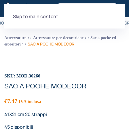
Skip to main content
IONE È GRATUITA PER ORDINI SUPERIORI A 99€
•
LA SPEDIZIONE È GR
Attrezzature
Attrezzature per decorazione
Sac a poche ed
SAC A POCHE MODECOR
espositori
SKU: MOD.30266
SAC A POCHE MODECOR
€
7.47
IVA inclusa
41X21 cm 20 strappi
45 disponibili