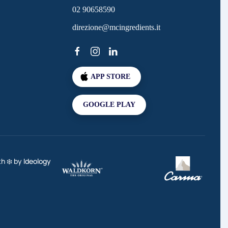
02 90658590
direzione@mcingredients.it
APP STORE
GOOGLE PLAY
th ❄️ by
Ideology