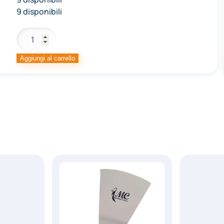
9 disponibili
SAC
A
POCHE
Aggiungi al carrello
ONEWAY
L
TRASPARENTI
quantità