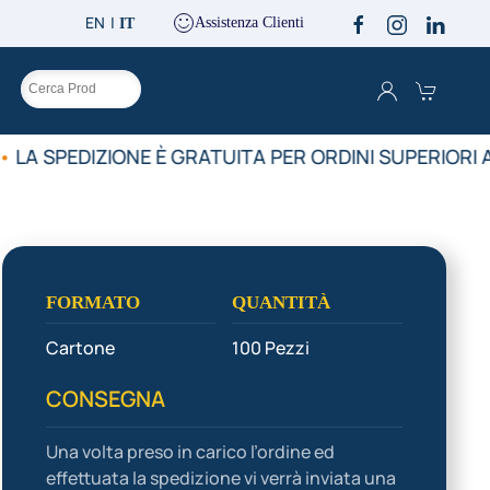
EN
Assistenza Clienti
IT
O
•
LA SPEDIZIONE È GRATUITA PER ORDINI SUPERIORI A
FORMATO
QUANTITÀ
Cartone
100 Pezzi
CONSEGNA
Una volta preso in carico l’ordine ed
effettuata la spedizione vi verrà inviata una