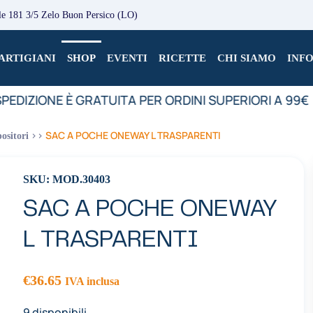
le 181 3/5 Zelo Buon Persico (LO)
ARTIGIANI
SHOP
EVENTI
RICETTE
CHI SIAMO
INF
PEDIZIONE È GRATUITA PER ORDINI SUPERIORI A 99€
SAC A POCHE ONEWAY L TRASPARENTI
ositori
SKU: MOD.30403
SAC A POCHE ONEWAY
L TRASPARENTI
€
36.65
IVA inclusa
9 disponibili