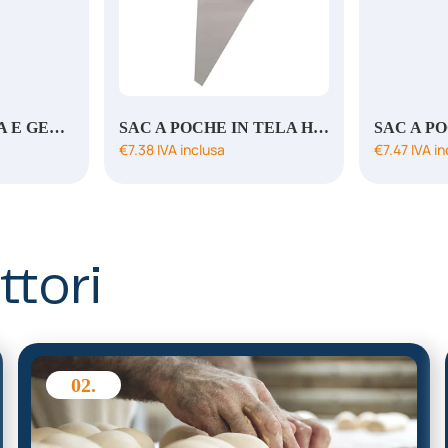
SAC A POCHE USA E GETTA VERDI CT100 PZ55CM
SAC A POCHE IN TELA H 55
SAC A P
€
7.38
IVA inclusa
€
7.47
IVA in
ttori
02.