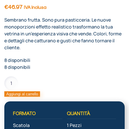
€
46.97
IVA inclusa
Sembrano frutta. Sono pura pasticceria. Le nuove
monoporzioni effetto realistico trasformano la tua
vetrina in un’esperienza visiva che vende. Colori, forme
e dettagli che catturano e gusti che fanno tornare il
cliente.
8 disponibili
8 disponibili
STAMPO
VANIGLIA
PER
Aggiungi al carrello
MONOPORZ.
400X300
FORMATO
QUANTITÀ
10
IMPRONTE
Scatola
1 Pezzi
quantità