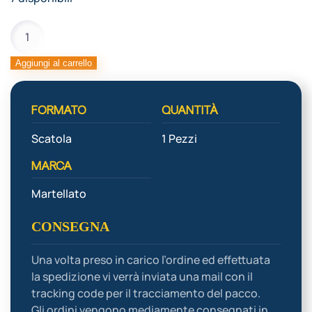
STAMPO
SILICONE
MINI
Aggiungi al carrello
CAKE
69X69
FORMATO
QUANTITÀ
H
60
Scatola
1 Pezzi
MM
quantità
MARCA
Martellato
CONSEGNA
Una volta preso in carico l’ordine ed effettuata
la spedizione vi verrà inviata una mail con il
tracking code per il tracciamento del pacco.
Gli ordini vengono mediamente consegnati in