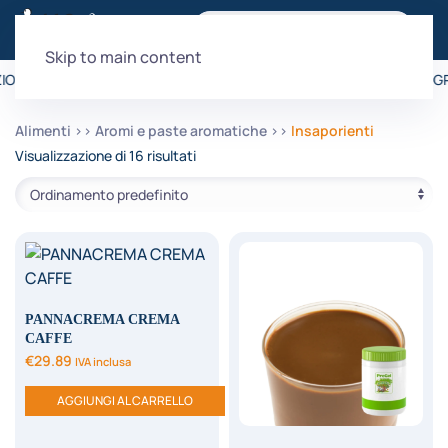
Skip to main content
IONE È GRATUITA PER ORDINI SUPERIORI A 99€
•
LA SPEDIZIONE È GR
Alimenti
Aromi e paste aromatiche
Insaporienti
Visualizzazione di 16 risultati
PANNACREMA CREMA
CAFFE
€
29.89
IVA inclusa
AGGIUNGI AL CARRELLO