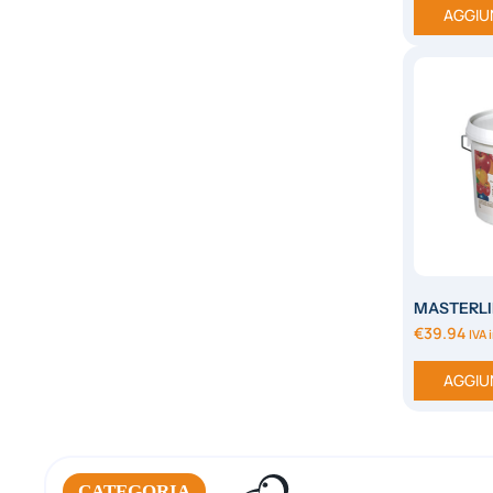
AGGIU
MASTERLI
NEUTRA 
€
39.94
IVA 
AGGIU
CATEGORIA