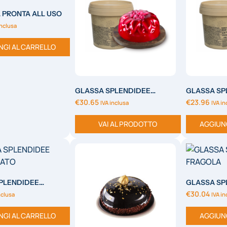
 PRONTA ALL USO
inclusa
NGI AL CARRELLO
GLASSA SPLENDIDEE
GLASSA SP
AMARENA
BIANCA
€
30.65
€
23.96
IVA inclusa
IVA in
VAI AL PRODOTTO
AGGIUN
PLENDIDEE
GLASSA SP
ATO
FRAGOLA
€
30.04
nclusa
IVA in
NGI AL CARRELLO
AGGIUN