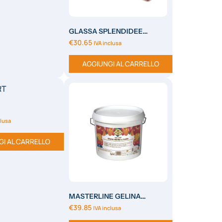
GLASSA SPLENDIDEE
LAMPONE
€
30.65
IVA inclusa
AGGIUNGI AL CARRELLO
clusa
GI AL CARRELLO
MASTERLINE GELINA
CLASSIC ALBICOCCA A CAL.
€
39.85
IVA inclusa