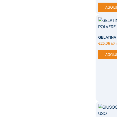
AGGIU
GELATINA 
€
25.36
IVA 
AGGIU