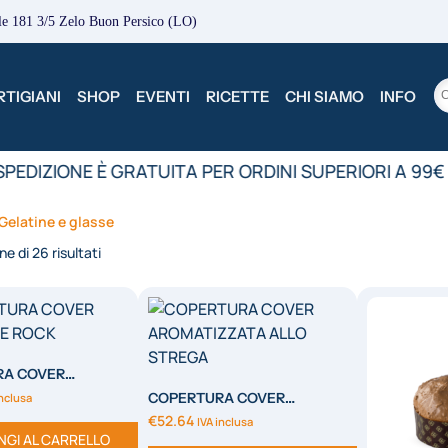
le 181 3/5 Zelo Buon Persico (LO)
TIGIANI
SHOP
EVENTI
RICETTE
CHI SIAMO
INFO
PEDIZIONE È GRATUITA PER ORDINI SUPERIORI A 99€
Gelatine e glasse
ne di 26 risultati
RA COVER
FONDENTE ROCK
COPERTURA COVER
inclusa
AROMATIZZATA ALLO
€
52.64
IVA inclusa
STREGA
NGI AL CARRELLO