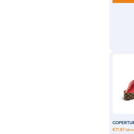
COPERTUR
ROSSI 
€
71.87
IVA i