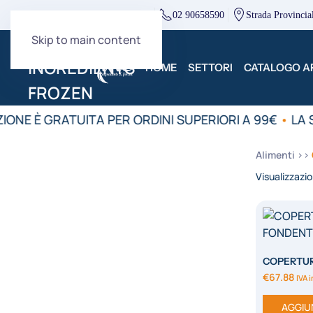
direzione@mcingredients.it
02 90658590
Strada Provincia
Skip to main content
HOME
SETTORI
CATALOGO AR
IONE È GRATUITA PER ORDINI SUPERIORI A 99€
•
LA S
Alimenti
Visualizzazio
COPERTU
€
67.88
IVA 
AGGIU