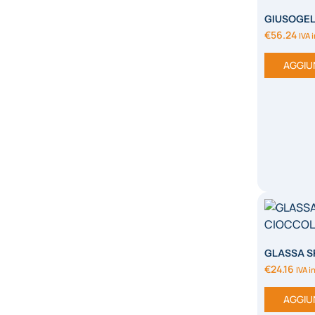
GIUSOGEL
€
56.24
IVA 
AGGIU
GLASSA S
CIOCCOL
€
24.16
IVA i
AGGIU