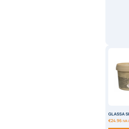
GLASSA S
MANGO A
€
24.96
IVA 