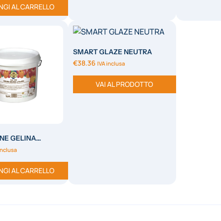
NGI AL CARRELLO
SMART GLAZE NEUTRA
€
38.36
IVA inclusa
VAI AL PRODOTTO
NE GELINA
FREDDO
inclusa
NGI AL CARRELLO