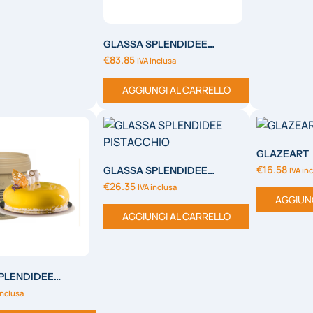
GLASSA SPLENDIDEE
CIOCCOLATO
€
83.85
IVA inclusa
AGGIUNGI AL CARRELLO
GLAZEART
€
16.58
GLASSA SPLENDIDEE
IVA in
PISTACCHIO
€
26.35
IVA inclusa
AGGIUN
AGGIUNGI AL CARRELLO
PLENDIDEE
LPHONSO
inclusa