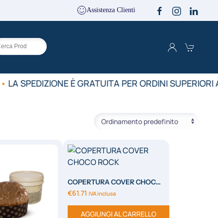
Assistenza Clienti
•
LA SPEDIZIONE È GRATUITA PER ORDINI SUPERIORI A
COPERTURA COVER CHOCO
ROCK
€
61.71
IVA inclusa
AGGIUNGI AL CARRELLO