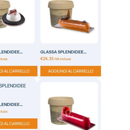
LENDIDEE
GLASSA SPLENDIDEE
CARAMELLO BURRO SALATO
€
26.35
clusa
IVA inclusa
GI AL CARRELLO
AGGIUNGI AL CARRELLO
LENDIDEE
clusa
GI AL CARRELLO