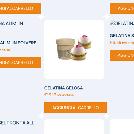
NGI AL CARRELLO
AGGIUN
GELATINA S
€
6.55
ALIM. IN POLVERE
IVA inc
inclusa
AGGIUN
NGI AL CARRELLO
GELATINA GELOSA
€
19.17
IVA inclusa
AGGIUNGI AL CARRELLO