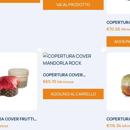
VAI AL PRODOTTO
COPERTUR
CARAMELL
€
70.06
IVA in
AGGIUN
COPERTURA COVER
MANDORLA ROCK
€
65.70
IVA inclusa
AGGIUNGI AL CARRELLO
A COVER FRUTTI
COPERTUR
ROCK
€
116.34
nclusa
IVA i