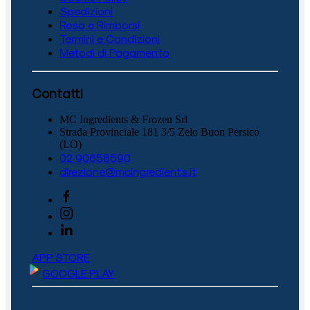
Spedizioni
Reso e Rimborsi
Termini e Condizioni
Metodi di Pagamento
Contatti
MC Ingredients & Frozen Srl
Strada Provinciale 181 3/5 Zelo Buon Persico
(LO)
02 90658590
direzione@mcingredients.it
APP STORE
GOOGLE PLAY