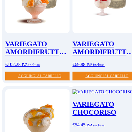
VARIEGATO
VARIEGATO
AMORDIFRUTTA
AMORDIFRUTTA
MANDARINO DI
MELA ROSSA
€
102.28
€
69.88
IVA inclusa
IVA inclusa
CIACULLI
AGGIUNGI AL CARRELLO
AGGIUNGI AL CARRELLO
VARIEGATO
CHOCORISO
€
54.45
IVA inclusa