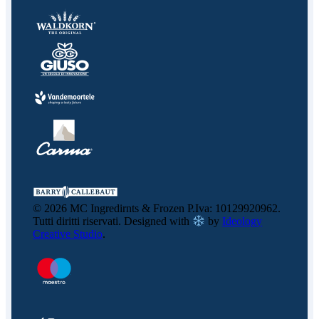
©
2026
MC Ingredirnts & Frozen P.Iva: 10129920962.
Tutti diritti riservati. Designed with
by
Ideology
Creative Studio
.