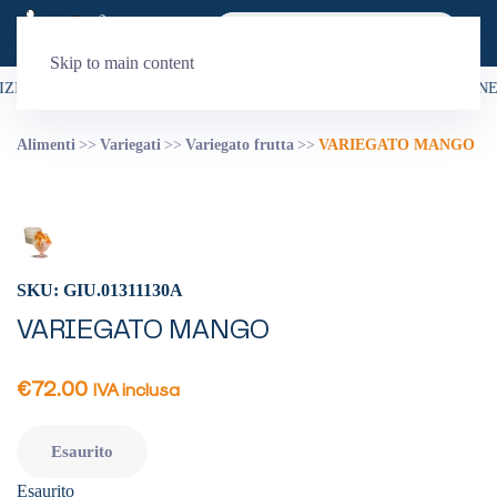
Skip to main content
ZIONE È GRATUITA PER ORDINI SUPERIORI A 99€
•
LA SPEDIZIONE 
Alimenti
Variegati
Variegato frutta
VARIEGATO MANGO
SKU: GIU.01311130A
VARIEGATO MANGO
€
72.00
IVA inclusa
Esaurito
Esaurito