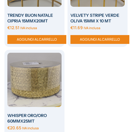
TRENDY BUON NATALE
VELVETY STRIPE VERDE
CIPRIA 15MMX20MT
OLIVA 15MM X 10 MT
€
12.51
€
11.69
IVA inclusa
IVA inclusa
AGGIUNGI AL CARRELLO
AGGIUNGI AL CARRELLO
WHISPER ORO/ORO
60MMX25MT
€
20.65
IVA inclusa