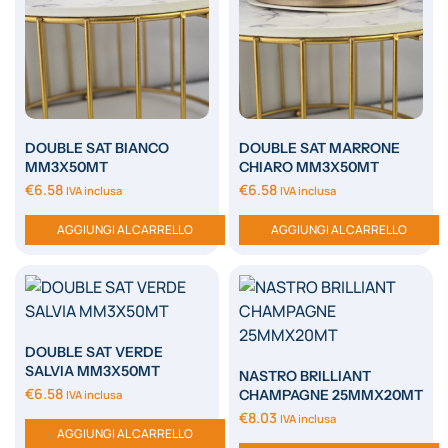
DOUBLE SAT BIANCO
DOUBLE SAT MARRONE
MM3X50MT
CHIARO MM3X50MT
€
6.58
€
6.58
IVA inclusa
IVA inclusa
AGGIUNGI AL CARRELLO
AGGIUNGI AL CARRELLO
DOUBLE SAT VERDE
SALVIA MM3X50MT
NASTRO BRILLIANT
€
6.58
CHAMPAGNE 25MMX20MT
IVA inclusa
€
8.03
IVA inclusa
AGGIUNGI AL CARRELLO