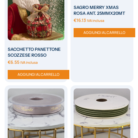
SAGRO MERRY XMAS
ROSA ANT. 25MMX20MT
€
16.13
IVA inclusa
AGGIUNGI AL CARRELLO
SACCHETTO PANETTONE
SCOZZESE ROSSO
€
6.55
IVA inclusa
AGGIUNGI AL CARRELLO