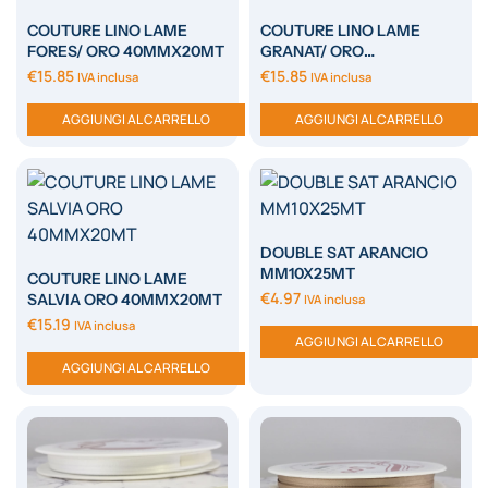
COUTURE LINO LAME
COUTURE LINO LAME
FORES/ ORO 40MMX20MT
GRANAT/ ORO
40MMX20MT
€
15.85
€
15.85
IVA inclusa
IVA inclusa
AGGIUNGI AL CARRELLO
AGGIUNGI AL CARRELLO
DOUBLE SAT ARANCIO
MM10X25MT
COUTURE LINO LAME
€
4.97
SALVIA ORO 40MMX20MT
IVA inclusa
€
15.19
IVA inclusa
AGGIUNGI AL CARRELLO
AGGIUNGI AL CARRELLO