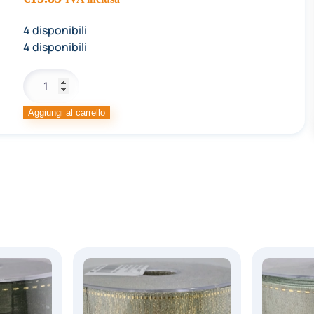
4 disponibili
4 disponibili
COUTURE
LINO
LAME
Aggiungi al carrello
GRANAT/
ORO
40MMX20MT
quantità