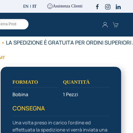
EN
Assistenza Clienti
IT
•
LA SPEDIZIONE È GRATUITA PER ORDINI SUPERIORI A
MT
FORMATO
QUANTITÀ
Bobina
1 Pezzi
CONSEGNA
Una volta preso in carico l’ordine ed
effettuata la spedizione vi verrà inviata una