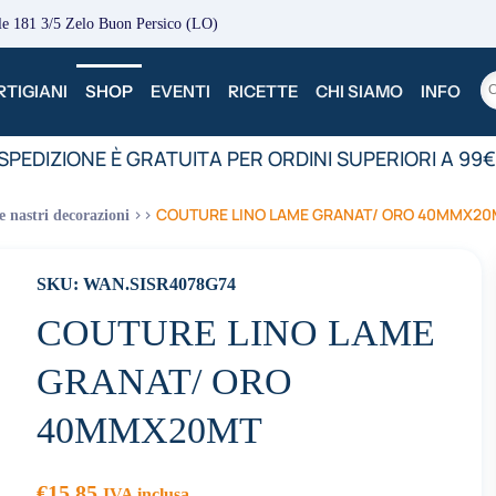
le 181 3/5 Zelo Buon Persico (LO)
TIGIANI
SHOP
EVENTI
RICETTE
CHI SIAMO
INFO
PEDIZIONE È GRATUITA PER ORDINI SUPERIORI A 99€
COUTURE LINO LAME GRANAT/ ORO 40MMX20
e nastri decorazioni
SKU: WAN.SISR4078G74
COUTURE LINO LAME
GRANAT/ ORO
40MMX20MT
€
15.85
IVA inclusa