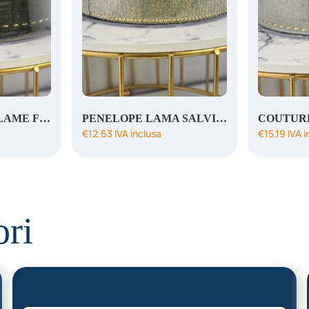
COUTURE LINO LAME FORES/ ORO 40MMX20MT
PENELOPE LAMA SALVIA ORO 25MM X 20MT
€
12.63
IVA inclusa
€
15.19
IVA i
ori
02.