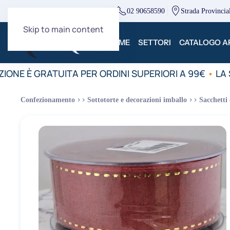
direzione@mcingredients.it
02 90658590
Strada Provincia
Skip to main content
HOME
SETTORI
CATALOGO AR
IONE È GRATUITA PER ORDINI SUPERIORI A 99€
•
LA S
Confezionamento
Sottotorte e decorazioni imballo
Sacchetti 