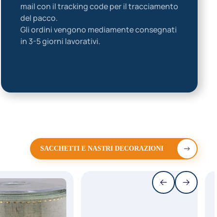
mail con il tracking code per il tracciamento
del pacco.
Gli ordini vengono mediamente consegnati
in 3-5 giorni lavorativi.
SACCHETTI E NASTRI DECORAZIONI