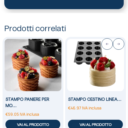
Prodotti correlati
STAMPO PANIERE PER
STAMPO CESTINO LINEA…
MO…
€
46.97
IVA inclusa
€
59.05
IVA inclusa
VAI AL PRODOTTO
VAI AL PRODOTTO