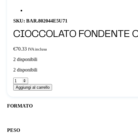
SKU: BAR.802044E5U71
CIOCCOLATO FONDENTE 
€
70.33
IVA inclusa
2 disponibili
2 disponibili
CIOCCOLATO
FONDENTE
Aggiungi al carrello
COPERTURA
80%
POWER
FORMATO
quantità
Sacco
PESO