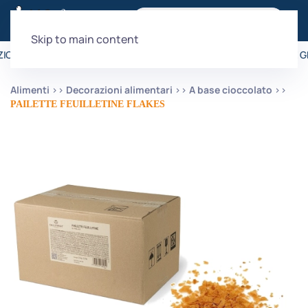
Skip to main content
IONE È GRATUITA PER ORDINI SUPERIORI A 99€
•
LA SPEDIZIONE È G
Alimenti
Decorazioni alimentari
A base cioccolato
PAILETTE FEUILLETINE FLAKES