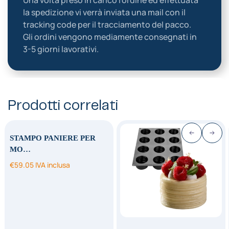
Una volta preso in carico l’ordine ed effettuata
la spedizione vi verrà inviata una mail con il
tracking code per il tracciamento del pacco.
Gli ordini vengono mediamente consegnati in
3-5 giorni lavorativi.
Prodotti correlati
STAMPO PANIERE PER
MO…
€
59.05
IVA inclusa