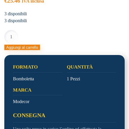
€
25.46
IVA inclusa
3 disponibili
3 disponibili
COLOR.
SPRAY
VELLUTATO
Aggiungi al carrello
250
VERDE
FORMATO
QUANTITÀ
quantità
Bomboletta
1 Pezzi
MARCA
Modecor
CONSEGNA
Una volta preso in carico l’ordine ed effettuata la