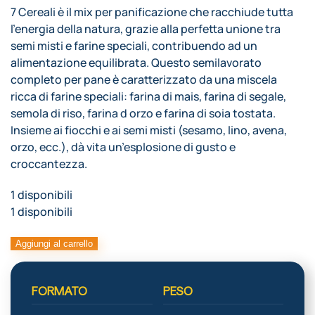
7 Cereali è il mix per panificazione che racchiude tutta
l’energia della natura, grazie alla perfetta unione tra
semi misti e farine speciali, contribuendo ad un
alimentazione equilibrata. Questo semilavorato
completo per pane è caratterizzato da una miscela
ricca di farine speciali: farina di mais, farina di segale,
semola di riso, farina d orzo e farina di soia tostata.
Insieme ai fiocchi e ai semi misti (sesamo, lino, avena,
orzo, ecc.), dà vita un’esplosione di gusto e
croccantezza.
1 disponibili
1 disponibili
COMPLETO
Aggiungi al carrello
7
CEREALI
FORMATO
PESO
quantità