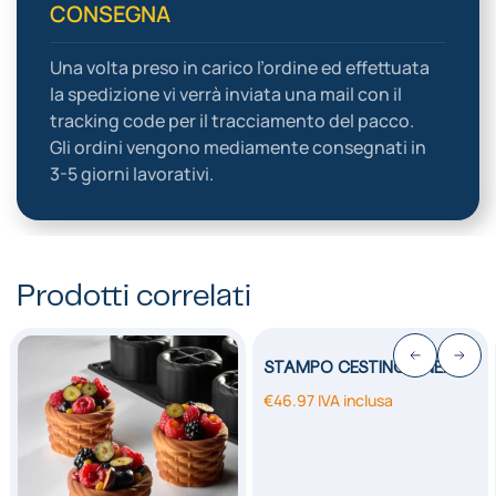
CONSEGNA
Una volta preso in carico l’ordine ed effettuata
la spedizione vi verrà inviata una mail con il
tracking code per il tracciamento del pacco.
Gli ordini vengono mediamente consegnati in
3-5 giorni lavorativi.
Prodotti correlati
STAMPO CESTINO LINEA…
€
46.97
IVA inclusa