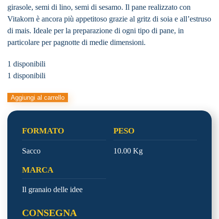
girasole, semi di lino, semi di sesamo. Il pane realizzato con
Vitakorn è ancora più appetitoso grazie al gritz di soia e all’estruso
di mais. Ideale per la preparazione di ogni tipo di pane, in
particolare per pagnotte di medie dimensioni.
1 disponibili
1 disponibili
COMPLETO
Aggiungi al carrello
VITAKORN
quantità
FORMATO
PESO
Sacco
10.00 Kg
MARCA
Il granaio delle idee
CONSEGNA