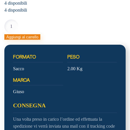
4 disponibili
4 disponibili
CUZCOMOUSSE
BIANCO
quantità
Aggiungi al carrello
FORMATO
PESO
Sacco
2.00 Kg
MARCA
Giuso
CONSEGNA
Una volta preso in carico l’ordine ed effettuata la
spedizione vi verrà inviata una mail con il tracking code