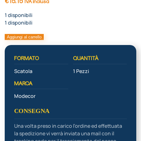
€
15.15
IVA inclusa
1 disponibili
1 disponibili
DRIP
Aggiungi al carrello
CHOC
180G
FORMATO
QUANTITÀ
CIOCCOLATO
BIANCO
Scatola
1 Pezzi
quantità
MARCA
Modecor
CONSEGNA
Una volta preso in carico l’ordine ed effettuata
la spedizione vi verrà inviata una mail con il