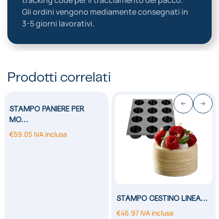
tracking code per il tracciamento del pacco.
Gli ordini vengono mediamente consegnati in
3-5 giorni lavorativi.
Prodotti correlati
STAMPO PANIERE PER
MO…
€
59.05
IVA inclusa
STAMPO CESTINO LINEA…
€
46.97
IVA inclusa