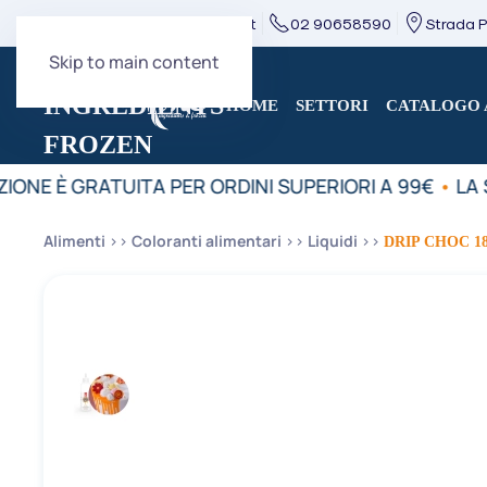
direzione@mcingredients.it
02 90658590
Strada Pr
Skip to main content
HOME
SETTORI
CATALOGO 
IONE È GRATUITA PER ORDINI SUPERIORI A 99€
•
LA S
Alimenti
Coloranti alimentari
Liquidi
DRIP CHOC 1