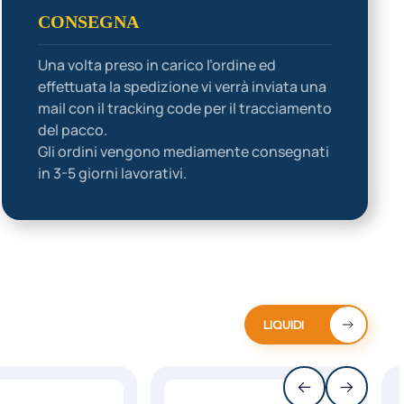
CONSEGNA
Una volta preso in carico l’ordine ed
effettuata la spedizione vi verrà inviata una
mail con il tracking code per il tracciamento
del pacco.
Gli ordini vengono mediamente consegnati
in 3-5 giorni lavorativi.
LIQUIDI