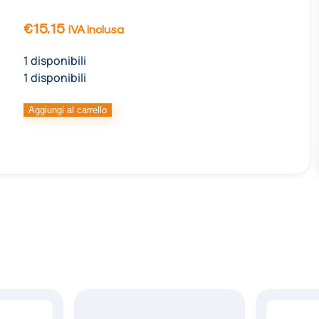
€
15.15
IVA inclusa
1 disponibili
1 disponibili
DRIP
Aggiungi al carrello
CHOC
180G
GIALLO
quantità