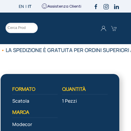
EN
IT
Assistenza Clienti
O
•
LA SPEDIZIONE È GRATUITA PER ORDINI SUPERIORI 
FORMATO
QUANTITÀ
Scatola
1 Pezzi
MARCA
Modecor