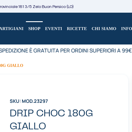
ovinciale 181 3/5 Zelo Buon Persico (LO)
ARTIGIANI
SHOP
EVENTI
RICETTE
CHI SIAMO
INF
PEDIZIONE È GRATUITA PER ORDINI SUPERIORI A 99€
80G GIALLO
SKU: MOD.23297
DRIP CHOC 180G
GIALLO