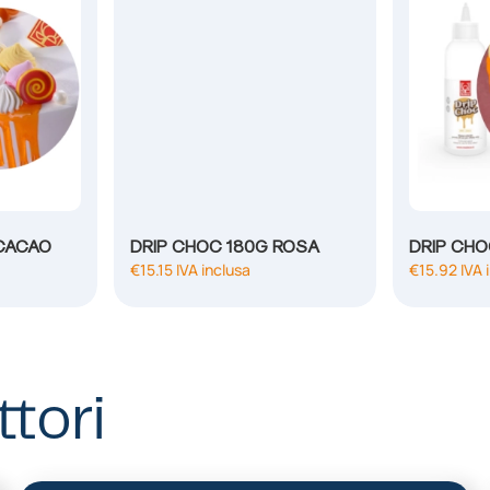
 CACAO
DRIP CHOC 180G ROSA
€
15.15
IVA inclusa
€
15.92
IVA 
ttori