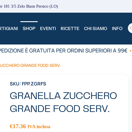
le 181 3/5 Zelo Buon Persico (LO)
TIGIANI
SHOP
EVENTI
RICETTE
CHI SIAMO
INFO
EDIZIONE È GRATUITA PER ORDINI SUPERIORI A 99€
•
ZUCCHERO GRANDE FOOD SERV.
SKU: FPP.ZGRFS
GRANELLA ZUCCHERO
GRANDE FOOD SERV.
€
17.36
IVA inclusa