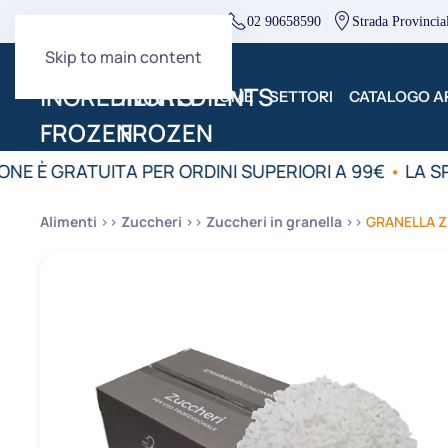
direzione@mcingredients.it
02 90658590
Strada Provincia
Skip to main content
HOME
SETTORI
CATALOGO AR
ONE È GRATUITA PER ORDINI SUPERIORI A 99€
•
LA SP
Alimenti
Zuccheri
Zuccheri in granella
GRANELLA 