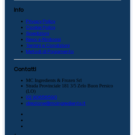
Info
Privacy Policy
Cookie Policy
Spedizioni
Reso e Rimborsi
Termini e Condizioni
Metodi di Pagamento
Contatti
MC Ingredients & Frozen Srl
Strada Provinciale 181 3/5 Zelo Buon Persico
(LO)
02 90658590
direzione@mcingredients.it