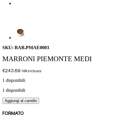
SKU: BAB.PMAE0003
MARRONI PIEMONTE MEDI
€
243.69
IVA inclusa
1 disponibili
1 disponibili
MARRONI
Aggiungi al carrello
PIEMONTE
MEDI
FORMATO
quantità
Latta