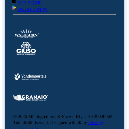
APP STORE
GOOGLE PLAY
©
2026
MC Ingredirnts & Frozen P.Iva: 10129920962.
Tutti diritti riservati. Designed with ❄️ by
Ideology