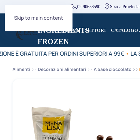
direzione@mcingredients.it
02 90658590
Strada Provincia
Skip to main content
HOME
SETTORI
CATALOGO 
IONE È GRATUITA PER ORDINI SUPERIORI A 99€
•
LA S
Alimenti
Decorazioni alimentari
A base cioccolato