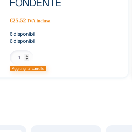
FONDENTE
€
25.52
IVA inclusa
6 disponibili
6 disponibili
MONALISA
CEREALI
RICOPERTI
Aggiungi al carrello
CIOCCOLATO
FONDENTE
quantità