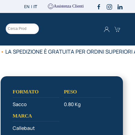
EN
IT
Assistenza Clienti
O
•
LA SPEDIZIONE È GRATUITA PER ORDINI SUPERIORI A
FORMATO
PESO
Sacco
0.80 Kg
MARCA
Callebaut