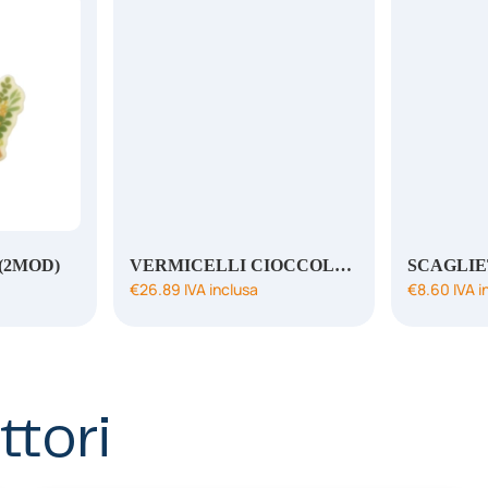
(2MOD)
VERMICELLI CIOCCOLATO FONDENTE
SCAGLI
€
26.89
IVA inclusa
€
8.60
IVA i
ttori