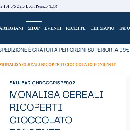
le 181 3/5 Zelo Buon Persico (LO)
ARTIGIANI
SHOP
EVENTI
RICETTE
CHI SIAMO
INF
PEDIZIONE È GRATUITA PER ORDINI SUPERIORI A 99€
MONALISA CEREALI RICOPERTI CIOCCOLATO FONDENTE
SKU: BAR.CHDCCCRISPE002
MONALISA CEREALI
RICOPERTI
CIOCCOLATO