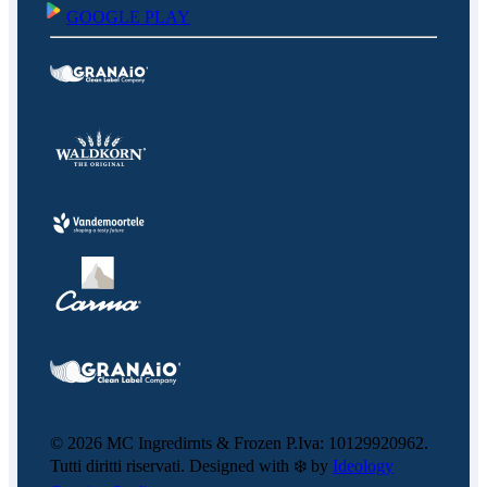
GOOGLE PLAY
©
2026
MC Ingredirnts & Frozen P.Iva: 10129920962.
Tutti diritti riservati. Designed with ❄️ by
Ideology