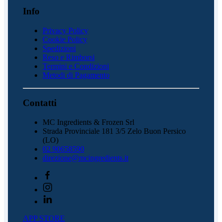
Info
Privacy Policy
Cookie Policy
Spedizioni
Reso e Rimborsi
Termini e Condizioni
Metodi di Pagamento
Contatti
MC Ingredients & Frozen Srl
Strada Provinciale 181 3/5 Zelo Buon Persico
(LO)
02 90658590
direzione@mcingredients.it
APP STORE