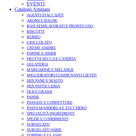
EVENTI
Catalogo Artigiani
AGENTI STACCANTI
AROMI E BAGNE
BASI SEMILAVORATI E PRONTO USO
BISCOTTI
BURRO
CIOCCOLATO
CREME ANIDRE
FARINE E AMIDI
FRUTTA SECCA E CANDITA
GELATERIA
MARGARINE E MELANGE
MIGLIORATORI COADIUVANTI LIEVITI
MIX PANE E MALTO
MIX PASTICCERIA
OLII E GRASSI
PANNE
PASSATE E CONFETTURE
PASTA MANDORLA E ZUCCHERO
SPECIALITÀ INGREDIENTI
SPEZIE E CONDIMENTI
SURGELATO
SURGELATO VARIE
TOPPING E GLASSE