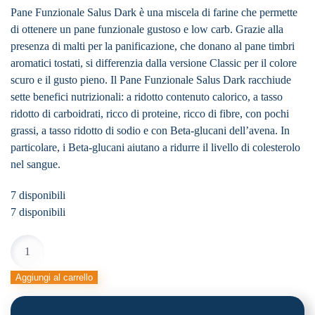
Pane Funzionale Salus Dark è una miscela di farine che permette
di ottenere un pane funzionale gustoso e low carb. Grazie alla
presenza di malti per la panificazione, che donano al pane timbri
aromatici tostati, si differenzia dalla versione Classic per il colore
scuro e il gusto pieno. Il Pane Funzionale Salus Dark racchiude
sette benefici nutrizionali: a ridotto contenuto calorico, a tasso
ridotto di carboidrati, ricco di proteine, ricco di fibre, con pochi
grassi, a tasso ridotto di sodio e con Beta-glucani dell’avena. In
particolare, i Beta-glucani aiutano a ridurre il livello di colesterolo
nel sangue.
7 disponibili
7 disponibili
PANE
FUNZIONALE
SALUS
Aggiungi al carrello
DARK
quantità