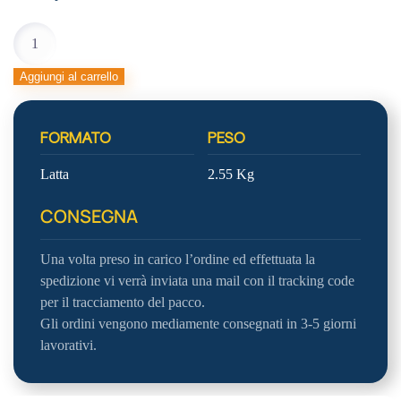
PASSATA
POMODORO
GRECI
Aggiungi al carrello
quantità
FORMATO
PESO
Latta
2.55 Kg
CONSEGNA
Una volta preso in carico l’ordine ed effettuata la
spedizione vi verrà inviata una mail con il tracking code
per il tracciamento del pacco.
Gli ordini vengono mediamente consegnati in 3-5 giorni
lavorativi.