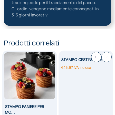
tracking code per il tracciamento del pacco.
Gli ordini vengono mediamente consegnati in
3-5 giorni lavorativi.
Prodotti correlati
STAMPO CESTINO LINEA…
€
46.97
IVA inclusa
STAMPO PANIERE PER
MO…