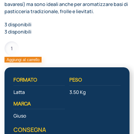
bavaresi) ma sono ideali anche per aromatizzare basi di
pasticceria tradizionale, frolle e lievitati.
3 disponibili
3 disponibili
PASTA
CREMA
CATALANA
Aggiungi al carrello
quantità
FORMATO
PESO
Latta
3.50 Kg
MARCA
Giuso
CONSEGNA