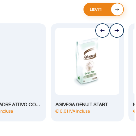
LIEVITI
LIEVITO MADRE ATTIVO CON GERME CONC 4%
AGIVEGA GENUIT START
M
inclusa
€
10.01
IVA inclusa
€