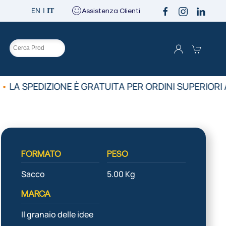
EN
Assistenza Clienti
IT
O
•
LA SPEDIZIONE È GRATUITA PER ORDINI SUPERIORI A
FORMATO
PESO
Sacco
5.00 Kg
MARCA
Il granaio delle idee