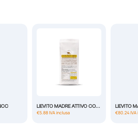
 NCC
LIEVITO MADRE ATTIVO CON GERME CONC 4%
€
5.88
IVA inclusa
€
80.24
IVA 