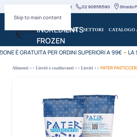
direzione@mcingredients.it
02 90658590
Strada Pr
Skip to main content
HOME
SETTORI
CATALOGO 
IONE È GRATUITA PER ORDINI SUPERIORI A 99€
•
LA S
PATER PASTICCER
Alimenti
Lieviti e coadiuvanti
Lieviti