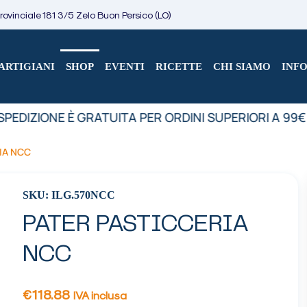
ovinciale 181 3/5 Zelo Buon Persico (LO)
ARTIGIANI
SHOP
EVENTI
RICETTE
CHI SIAMO
INF
PEDIZIONE È GRATUITA PER ORDINI SUPERIORI A 99€
IA NCC
SKU: ILG.570NCC
PATER PASTICCERIA
NCC
€
118.88
IVA inclusa