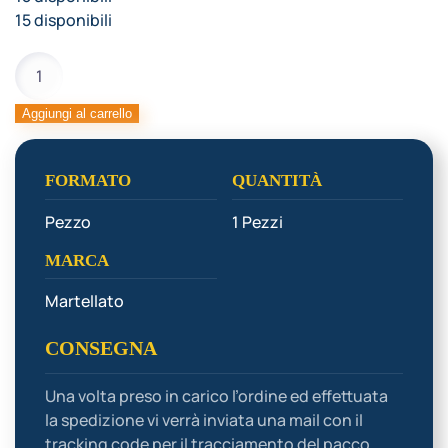
15 disponibili
SPATOLA
POLYGLASS
30
Aggiungi al carrello
CM
quantità
FORMATO
QUANTITÀ
Pezzo
1 Pezzi
MARCA
Martellato
CONSEGNA
Una volta preso in carico l’ordine ed effettuata
la spedizione vi verrà inviata una mail con il
tracking code per il tracciamento del pacco.