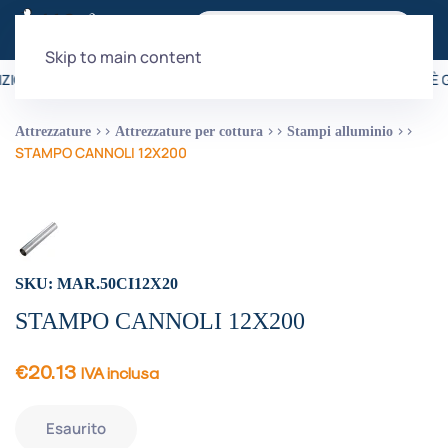
Skip to main content
ZIONE È GRATUITA PER ORDINI SUPERIORI A 99€
•
LA SPEDIZIONE È 
Attrezzature
Attrezzature per cottura
Stampi alluminio
STAMPO CANNOLI 12X200
SKU: MAR.50CI12X20
STAMPO CANNOLI 12X200
€
20.13
IVA inclusa
Esaurito