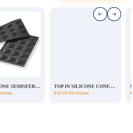
ST. SILICONE SEMISFERA D.45 H 22.5MM NERO
TOP IN SILICONE CONF.TWIRL DIAM 60 MM H 8
inclusa
€
23.49
IVA inclusa
€