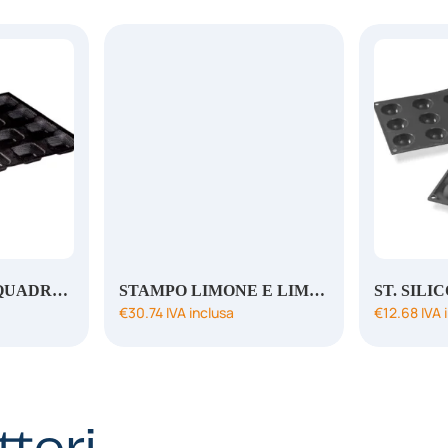
quantità
MICROFORATO QUADRO 50X50 H20MM
STAMPO LIMONE E LIME 88X61 H 44 MM
€
30.74
IVA inclusa
€
12.68
IVA 