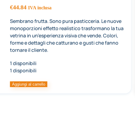
€
44.84
IVA inclusa
Sembrano frutta. Sono pura pasticceria. Le nuove
monoporzioni effetto realistico trasformano la tua
vetrina in un’esperienza visiva che vende. Colori,
forme e dettagli che catturano e gusti che fanno
tornare il cliente.
1 disponibili
1 disponibili
STAMPO
Aggiungi al carrello
PAVOFLEX
SILIC.
MOKA
400X300MM
–
12
IMP.