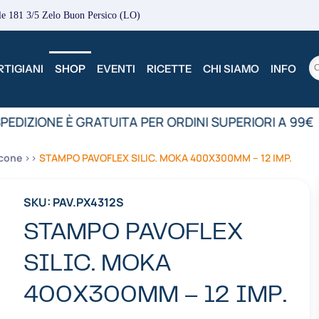
le 181 3/5 Zelo Buon Persico (LO)
TIGIANI
SHOP
EVENTI
RICETTE
CHI SIAMO
INFO
PEDIZIONE È GRATUITA PER ORDINI SUPERIORI A 99€
•
icone
STAMPO PAVOFLEX SILIC. MOKA 400X300MM – 12 IMP.
SKU: PAV.PX4312S
STAMPO PAVOFLEX
SILIC. MOKA
400X300MM – 12 IMP.