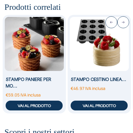
Prodotti correlati
STAMPO PANIERE PER
STAMPO CESTINO LINEA…
MO…
€
46.97
IVA inclusa
€
59.05
IVA inclusa
VAI AL PRODOTTO
VAI AL PRODOTTO
Scopri i nostri settori