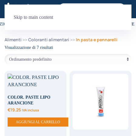
Skip to main content
ZIONE È GRATUITA PER ORDINI SUPERIORI A 99€
•
LA SPEDIZIONE 
Alimenti
Coloranti alimentari
In pasta e pennarelli
Visualizzazione di 7 risultati
COLOR. PASTE LIPO
ARANCIONE
€
19.25
IVA inclusa
AGGIUNGI AL CARRELLO