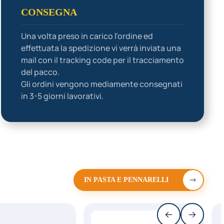
CONSEGNA
Una volta preso in carico l’ordine ed
effettuata la spedizione vi verrà inviata una
mail con il tracking code per il tracciamento
del pacco.
Gli ordini vengono mediamente consegnati
in 3-5 giorni lavorativi.
IN PASTA E PENNARELLI