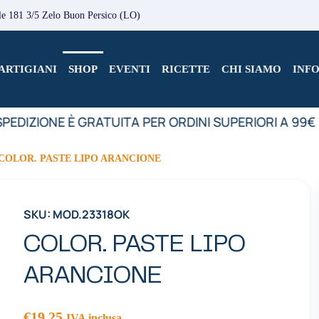
le 181 3/5 Zelo Buon Persico (LO)
ARTIGIANI
SHOP
EVENTI
RICETTE
CHI SIAMO
INF
PEDIZIONE È GRATUITA PER ORDINI SUPERIORI A 99€
COLOR. PASTE LIPO ARANCIONE
SKU: MOD.23318OK
COLOR. PASTE LIPO
ARANCIONE
€
19.25
IVA inclusa