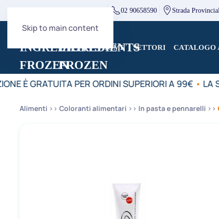
direzione@mcingredients.it
02 90658590
Strada Provincia
Skip to main content
HOME
SETTORI
CATALOGO 
IONE È GRATUITA PER ORDINI SUPERIORI A 99€
•
LA S
Alimenti
Coloranti alimentari
In pasta e pennarelli