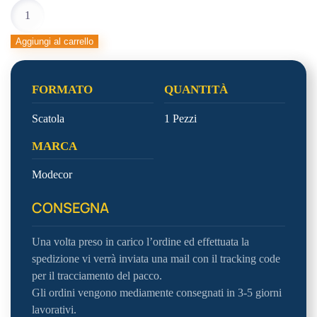
COLOR.
PASTE
LIPO
Aggiungi al carrello
VIOLA
quantità
FORMATO
QUANTITÀ
Scatola
1 Pezzi
MARCA
Modecor
CONSEGNA
Una volta preso in carico l’ordine ed effettuata la
spedizione vi verrà inviata una mail con il tracking code
per il tracciamento del pacco.
Gli ordini vengono mediamente consegnati in 3-5 giorni
lavorativi.