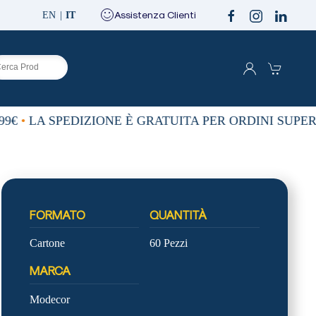
Assistenza Clienti
EN
IT
9€
•
LA SPEDIZIONE È GRATUITA PER ORDINI SUPERIO
FORMATO
QUANTITÀ
Cartone
60 Pezzi
MARCA
Modecor