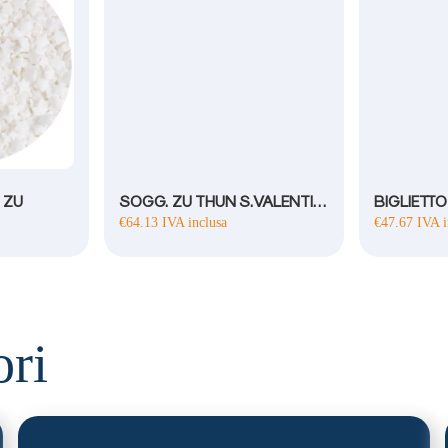
 ZU
SOGG. ZU THUN S.VALENTINO (2 MOD)
BIGLIETT
€
64.13
IVA inclusa
€
47.67
IVA i
ori