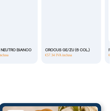
O NEUTRO BIANCO
CROCUS GE/ZU (6 COL.)
F
nclusa
€
57.34
IVA inclusa
€