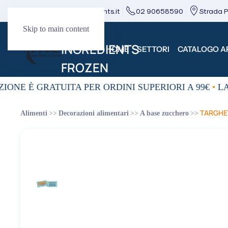
direzione@mcingredients.it
02 90658590
Strada Pr
Skip to main content
HOME
SETTORI
CATALOGO AR
IONE È GRATUITA PER ORDINI SUPERIORI A 99€
•
LA 
TARGHET
Alimenti
Decorazioni alimentari
A base zucchero