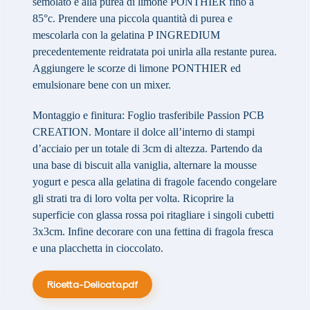
semolato e alla purea di limone PONTHIER fino a
85°c. Prendere una piccola quantità di purea e
mescolarla con la gelatina P INGREDIUM
precedentemente reidratata poi unirla alla restante purea.
Aggiungere le scorze di limone PONTHIER ed
emulsionare bene con un mixer.
Montaggio e finitura:
Foglio trasferibile Passion PCB
CREATION. Montare il dolce all’interno di stampi
d’acciaio per un totale di 3cm di altezza. Partendo da
una base di biscuit alla vaniglia, alternare la mousse
yogurt e pesca alla gelatina di fragole facendo congelare
gli strati tra di loro volta per volta. Ricoprire la
superficie con glassa rossa poi ritagliare i singoli cubetti
3x3cm. Infine decorare con una fettina di fragola fresca
e una placchetta in cioccolato.
Ricetta-Delicato.pdf