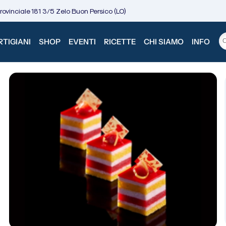
ovinciale 181 3/5 Zelo Buon Persico (LO)
TIGIANI
SHOP
EVENTI
RICETTE
CHI SIAMO
INFO