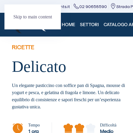
direzione@mcingredients.it
02 90658590
Strada Pr
Skip to main content
HOME
SETTORI
CATALOGO AR
RICETTE
Delicato
Un elegante pasticcino con soffice pan di Spagna, mousse di
yogurt e pesca, e gelatina di fragola e limone. Un delicato
equilibrio di consistenze e sapori freschi per un’esperienza
gustativa unica.
Tempo
Difficoltà
1 ora
Medio