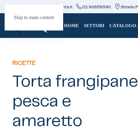
direzione@mcingredients.it
02 90658590
Strada Pr
Skip to main content
HOME
SETTORI
CATALOGO 
RICETTE
Torta frangipane
pesca e
amaretto