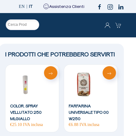
IT
Assistenza Clienti
EN
O
I PRODOTTI CHE POTREBBERO SERVIRTI
COLOR. SPRAY
FARFARINA
VELLUTATO 250
UNIVERSALE TIPO 00
MLGIALLO
W250
€
25.10
IVA inclusa
€
6.88
IVA inclusa